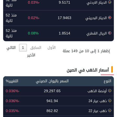
-0.03%
9.5171
الدينار الاردني
ثانية
منذ 52
-0.02%
17.9463
الدينار البحريني
ثانية
منذ 52
0.08%
1.8514
الريال القطري
ثانية
الأول
السابق
1
التالي
إظهار 1 إلى 10 من 149 عملة
الأخير
أسعار الذهب في الصين
النوع
السعر باليوان الصيني
التغيير%
-0.036%
29,297.65
أونصة الذهب
-0.036%
941.94
ذهب عيار 24
-0.035%
862.82
ذهب عيار 22