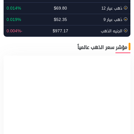
0.014%
$69.80
ذهب عيار 12
0.019%
$52.35
ذهب عيار 9
-0.004%
$977.17
الجنيه الذهب
مؤشر سعر الذهب عالمياً