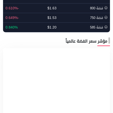
-0.610%
$1.63
فضة 800
-0.649%
$1.53
فضة 750
0.840%
$1.20
فضة 585
مؤشر سعر الفضة عالمياً