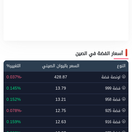
أسعار الفضة في الصين
النوع
السعر باليوان الصيني
التغيير%
-0.037%
428.87
اونصة فضة
0.145%
13.79
فضة 999
0.152%
13.21
فضة 958
-0.078%
12.75
فضة 925
0.159%
12.63
فضة 916